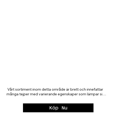
Maskeringstejp
​ Vårt sortiment inom detta område är brett och innefattar 
många tejper med varierande egenskaper som lämpar sig 
för olika typer av ytor och underlag. Vissa är speciellt 
framtagna för att skapa knivskarpa färgkanter, medan 
Köp Nu
andra ska tåla att sitta utomhus under en lång period. 
Oavsett vilken typ av tejp du behöver till ditt 