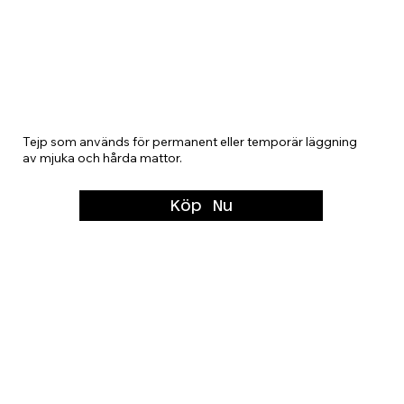
Dubbelhäftande Matt/Eventtejp HPX
25m, 9-25-38-45 mm bredd
Tejp som används för permanent eller temporär läggning 
av mjuka och hårda mattor.
Köp Nu