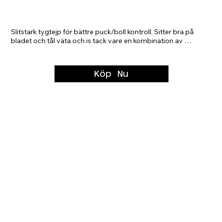
Klubbtejp Hockey och Bandy 25m
Slitstark tygtejp för bättre puck/boll kontroll. Sitter bra på 
bladet och tål väta och is tack vare en kombination av 
bomull och polyester och är ytterst slitstark. Föredras av 
elitspelare världen över, många i SHL. ​ ​
Köp Nu