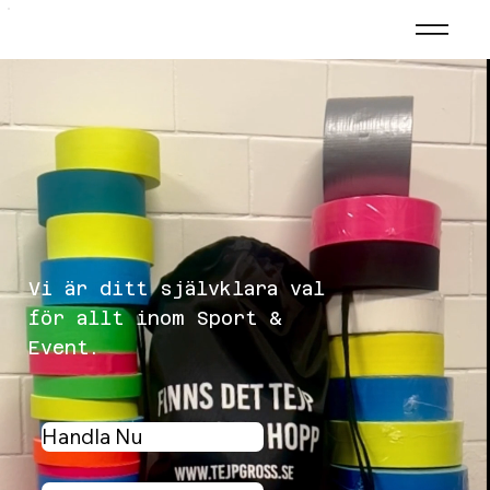
Vi är ditt självklara val
för allt inom Sport &
Event.
Handla Nu