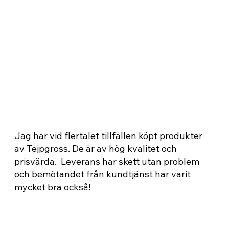
Grym personlig service! De hjälper
till med allt när det gäller tejp.
Bra priser har dem också!
Axel Antonsson
Nöjd Kund
Jag har vid flertalet tillfällen köpt produkter
av Tejpgross. De är av hög kvalitet och
prisvärda. Leverans har skett utan problem
och bemötandet från kundtjänst har varit
mycket bra också!
Kickan
Nöjd Kund