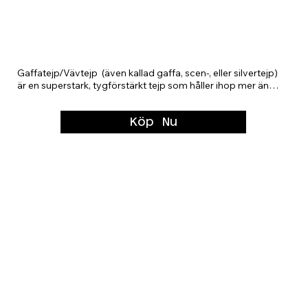
Vävtejp ("Gaffa")
Gaffatejp/Vävtejp  (även kallad gaffa, scen-, eller silvertejp) 
är en superstark, tygförstärkt tejp som håller ihop mer än 
bara kablar –

Köp Nu
Inom scen- och ljudteknik (kablar, märkning, tejpa fast 
precis allt) På filminspelningar (fixa ljus, kameror och 
trasiga skor) I verkstäder och garage (och ibland på 
fordon… tyvärr)

Som akutlösning för ALLT

(“håller det inte? Gaffa det.”)
