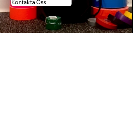
Kontakta Oss
Vad våra kunder säger
Periodvis använder jag mycket
sporttejp så det är absolut mest
prisvärt att köpa via Tejpgross.
Alltid snabba leveranser och super
trevligt bemötande.
Mari Klaup
Nöjd kund