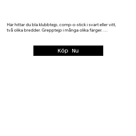
Tejp Sport
Här hittar du bla klubbtejp, comp-o-stick i svart eller vitt, 
två olika bredder. Grepptejp i många olika färger. 
Vulktejp, kladdisso och benskyddstejp i olika bredder och 
färger.
Köp Nu